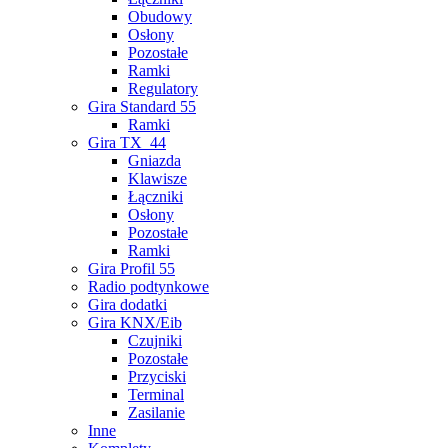
Obudowy
Osłony
Pozostałe
Ramki
Regulatory
Gira Standard 55
Ramki
Gira TX_44
Gniazda
Klawisze
Łączniki
Osłony
Pozostałe
Ramki
Gira Profil 55
Radio podtynkowe
Gira dodatki
Gira KNX/Eib
Czujniki
Pozostałe
Przyciski
Terminal
Zasilanie
Inne