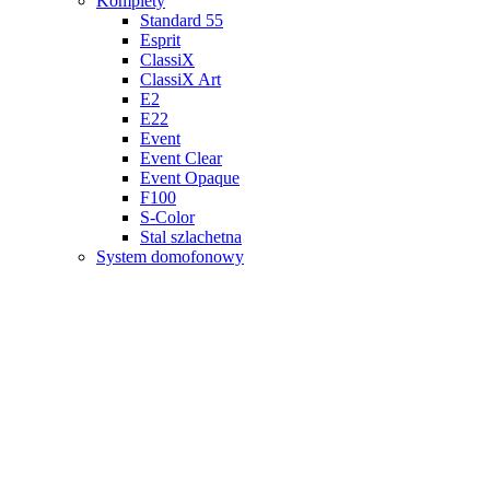
Komplety
Standard 55
Esprit
ClassiX
ClassiX Art
E2
E22
Event
Event Clear
Event Opaque
F100
S-Color
Stal szlachetna
System domofonowy