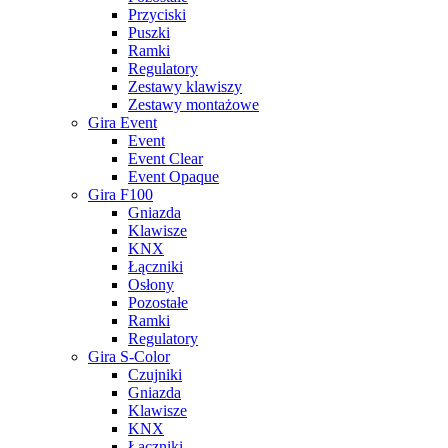
Przyciski
Puszki
Ramki
Regulatory
Zestawy klawiszy
Zestawy montażowe
Gira Event
Event
Event Clear
Event Opaque
Gira F100
Gniazda
Klawisze
KNX
Łączniki
Osłony
Pozostałe
Ramki
Regulatory
Gira S-Color
Czujniki
Gniazda
Klawisze
KNX
Łączniki