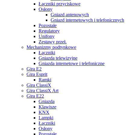
Łączniki przyciskowe
Osłony
Gniazd antenowych
Gniazd internetowych i telefonicznych
Pozostałe
Regulatory
Unifony
Zestawy przeł.
Mechanizmy podtynkowe
Łączniki
Gniazda telewizyjne
Gniazda internetowe i telefoniczne
Gira E2
Gira Esprit
Ramki
Gira ClassiX
Gira ClassiX Art
Gira E22
Gniazda
Klawisze
KNX
Lampki
Łączniki
Osłony
Pozostałe