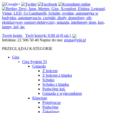
Twoje konto
Twój koszyk:
0.00
zł
(
0 szt.
)
Infolinia:
22 506 50 40
Napisz do nas:
grupa@el4.pl
PRZEGLĄDAJ KATEGORIE
Gira
Gira System 55
Gniazda
Z bolcem
Z bolcem z klapką
Schuko
Schuko z klapką
Podwójne kpl.
Gniazda z wyłącznikiem
Klawisze
Pojedyncze
Podwójne
Żaluzjowe