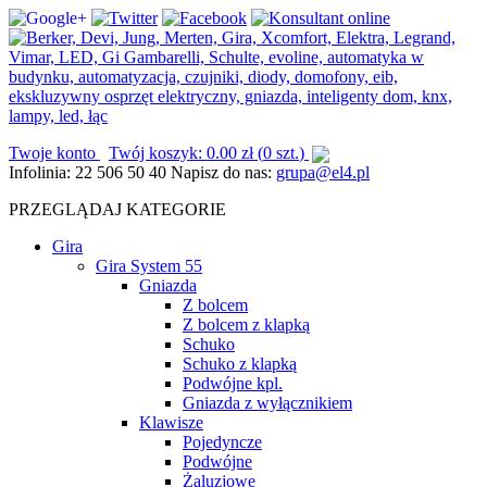
Twoje konto
Twój koszyk:
0.00
zł
(
0 szt.
)
Infolinia:
22 506 50 40
Napisz do nas:
grupa@el4.pl
PRZEGLĄDAJ KATEGORIE
Gira
Gira System 55
Gniazda
Z bolcem
Z bolcem z klapką
Schuko
Schuko z klapką
Podwójne kpl.
Gniazda z wyłącznikiem
Klawisze
Pojedyncze
Podwójne
Żaluzjowe