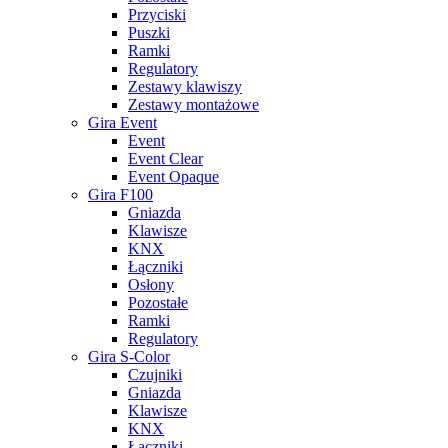
Przyciski
Puszki
Ramki
Regulatory
Zestawy klawiszy
Zestawy montażowe
Gira Event
Event
Event Clear
Event Opaque
Gira F100
Gniazda
Klawisze
KNX
Łączniki
Osłony
Pozostałe
Ramki
Regulatory
Gira S-Color
Czujniki
Gniazda
Klawisze
KNX
Łączniki