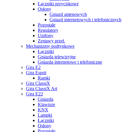
Łączniki przyciskowe
Osłony
Gniazd antenowych
Gniazd internetowych i telefonicznych
Pozostałe
Regulatory
Unifony
Zestawy przeł.
Mechanizmy podtynkowe
Łączniki
Gniazda telewizyjne
Gniazda internetowe i telefoniczne
Gira E2
Gira Esprit
Ramki
Gira ClassiX
Gira ClassiX Art
Gira E22
Gniazda
Klawisze
KNX
Lampki
Łączniki
Osłony
Pozostałe