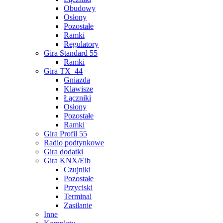
Obudowy
Osłony
Pozostałe
Ramki
Regulatory
Gira Standard 55
Ramki
Gira TX_44
Gniazda
Klawisze
Łączniki
Osłony
Pozostałe
Ramki
Gira Profil 55
Radio podtynkowe
Gira dodatki
Gira KNX/Eib
Czujniki
Pozostałe
Przyciski
Terminal
Zasilanie
Inne