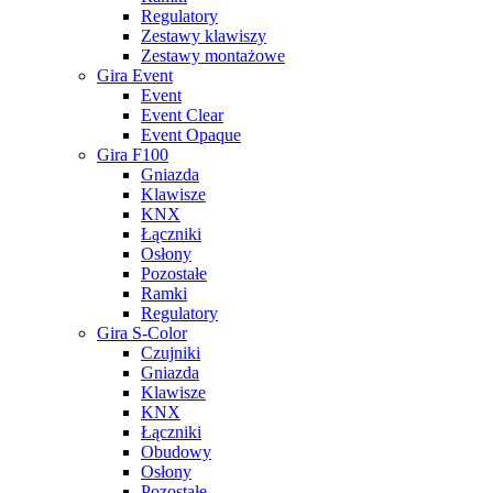
Regulatory
Zestawy klawiszy
Zestawy montażowe
Gira Event
Event
Event Clear
Event Opaque
Gira F100
Gniazda
Klawisze
KNX
Łączniki
Osłony
Pozostałe
Ramki
Regulatory
Gira S-Color
Czujniki
Gniazda
Klawisze
KNX
Łączniki
Obudowy
Osłony
Pozostałe