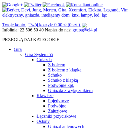
Twoje konto
Twój koszyk:
0.00
zł
(
0 szt.
)
Infolinia:
22 506 50 40
Napisz do nas:
grupa@el4.pl
PRZEGLĄDAJ KATEGORIE
Gira
Gira System 55
Gniazda
Z bolcem
Z bolcem z klapką
Schuko
Schuko z klapką
Podwójne kpl.
Gniazda z wyłącznikiem
Klawisze
Pojedyncze
Podwójne
Żaluzjowe
Łączniki przyciskowe
Osłony
Gniazd antenowych