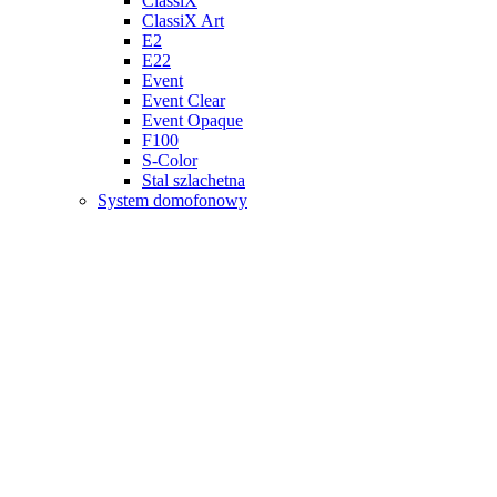
ClassiX
ClassiX Art
E2
E22
Event
Event Clear
Event Opaque
F100
S-Color
Stal szlachetna
System domofonowy