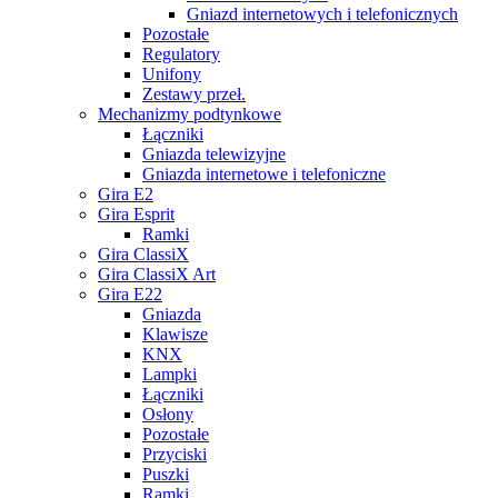
Gniazd internetowych i telefonicznych
Pozostałe
Regulatory
Unifony
Zestawy przeł.
Mechanizmy podtynkowe
Łączniki
Gniazda telewizyjne
Gniazda internetowe i telefoniczne
Gira E2
Gira Esprit
Ramki
Gira ClassiX
Gira ClassiX Art
Gira E22
Gniazda
Klawisze
KNX
Lampki
Łączniki
Osłony
Pozostałe
Przyciski
Puszki
Ramki