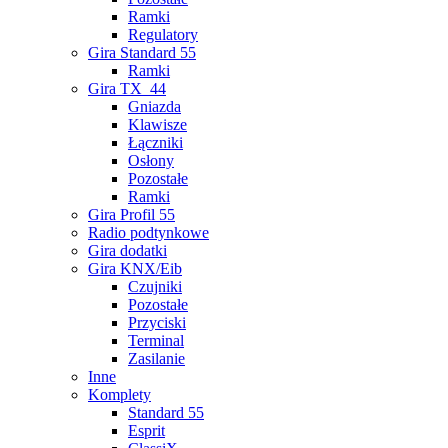
Ramki
Regulatory
Gira Standard 55
Ramki
Gira TX_44
Gniazda
Klawisze
Łączniki
Osłony
Pozostałe
Ramki
Gira Profil 55
Radio podtynkowe
Gira dodatki
Gira KNX/Eib
Czujniki
Pozostałe
Przyciski
Terminal
Zasilanie
Inne
Komplety
Standard 55
Esprit