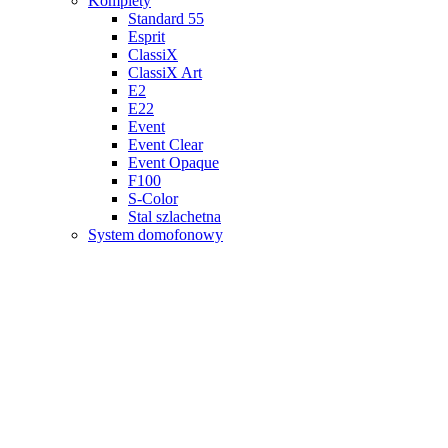
Komplety
Standard 55
Esprit
ClassiX
ClassiX Art
E2
E22
Event
Event Clear
Event Opaque
F100
S-Color
Stal szlachetna
System domofonowy