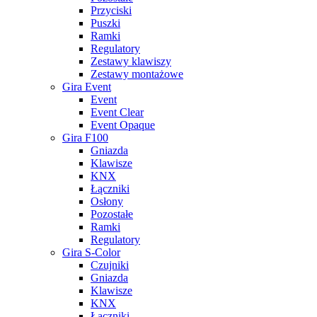
Przyciski
Puszki
Ramki
Regulatory
Zestawy klawiszy
Zestawy montażowe
Gira Event
Event
Event Clear
Event Opaque
Gira F100
Gniazda
Klawisze
KNX
Łączniki
Osłony
Pozostałe
Ramki
Regulatory
Gira S-Color
Czujniki
Gniazda
Klawisze
KNX
Łączniki