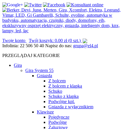
Twoje konto
Twój koszyk:
0.00
zł
(
0 szt.
)
Infolinia:
22 506 50 40
Napisz do nas:
grupa@el4.pl
PRZEGLĄDAJ KATEGORIE
Gira
Gira System 55
Gniazda
Z bolcem
Z bolcem z klapką
Schuko
Schuko z klapką
Podwójne kpl.
Gniazda z wyłącznikiem
Klawisze
Pojedyncze
Podwójne
Żaluzjowe