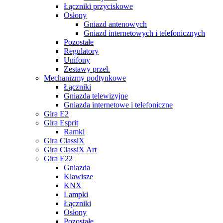
Łączniki przyciskowe
Osłony
Gniazd antenowych
Gniazd internetowych i telefonicznych
Pozostałe
Regulatory
Unifony
Zestawy przeł.
Mechanizmy podtynkowe
Łączniki
Gniazda telewizyjne
Gniazda internetowe i telefoniczne
Gira E2
Gira Esprit
Ramki
Gira ClassiX
Gira ClassiX Art
Gira E22
Gniazda
Klawisze
KNX
Lampki
Łączniki
Osłony
Pozostałe