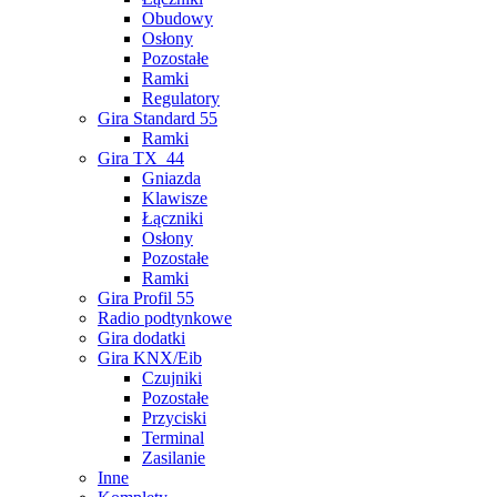
Obudowy
Osłony
Pozostałe
Ramki
Regulatory
Gira Standard 55
Ramki
Gira TX_44
Gniazda
Klawisze
Łączniki
Osłony
Pozostałe
Ramki
Gira Profil 55
Radio podtynkowe
Gira dodatki
Gira KNX/Eib
Czujniki
Pozostałe
Przyciski
Terminal
Zasilanie
Inne