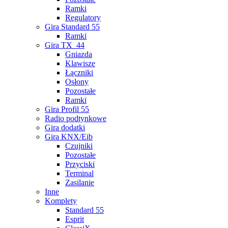
Ramki
Regulatory
Gira Standard 55
Ramki
Gira TX_44
Gniazda
Klawisze
Łączniki
Osłony
Pozostałe
Ramki
Gira Profil 55
Radio podtynkowe
Gira dodatki
Gira KNX/Eib
Czujniki
Pozostałe
Przyciski
Terminal
Zasilanie
Inne
Komplety
Standard 55
Esprit