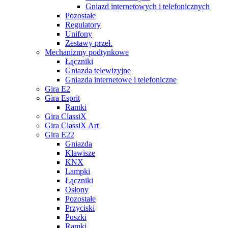
Gniazd internetowych i telefonicznych
Pozostałe
Regulatory
Unifony
Zestawy przeł.
Mechanizmy podtynkowe
Łączniki
Gniazda telewizyjne
Gniazda internetowe i telefoniczne
Gira E2
Gira Esprit
Ramki
Gira ClassiX
Gira ClassiX Art
Gira E22
Gniazda
Klawisze
KNX
Lampki
Łączniki
Osłony
Pozostałe
Przyciski
Puszki
Ramki