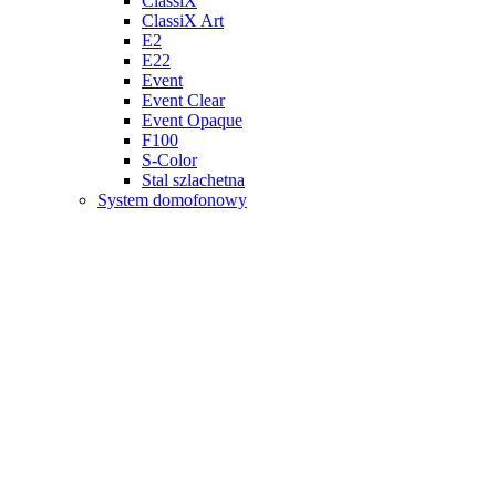
ClassiX
ClassiX Art
E2
E22
Event
Event Clear
Event Opaque
F100
S-Color
Stal szlachetna
System domofonowy