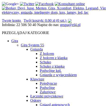
Twoje konto
Twój koszyk:
0.00
zł
(
0 szt.
)
Infolinia:
22 506 50 40
Napisz do nas:
grupa@el4.pl
PRZEGLĄDAJ KATEGORIE
Gira
Gira System 55
Gniazda
Z bolcem
Z bolcem z klapką
Schuko
Schuko z klapką
Podwójne kpl.
Gniazda z wyłącznikiem
Klawisze
Pojedyncze
Podwójne
Żaluzjowe
Łączniki przyciskowe
Osłony
Gniazd antenowych