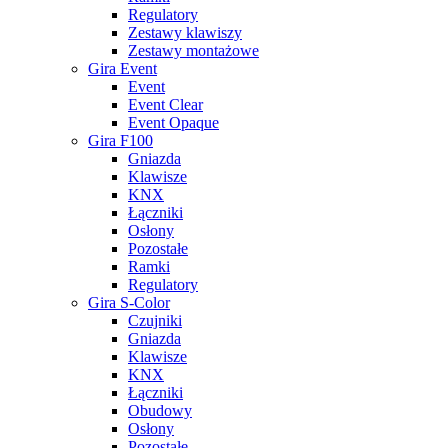
Regulatory
Zestawy klawiszy
Zestawy montażowe
Gira Event
Event
Event Clear
Event Opaque
Gira F100
Gniazda
Klawisze
KNX
Łączniki
Osłony
Pozostałe
Ramki
Regulatory
Gira S-Color
Czujniki
Gniazda
Klawisze
KNX
Łączniki
Obudowy
Osłony
Pozostałe