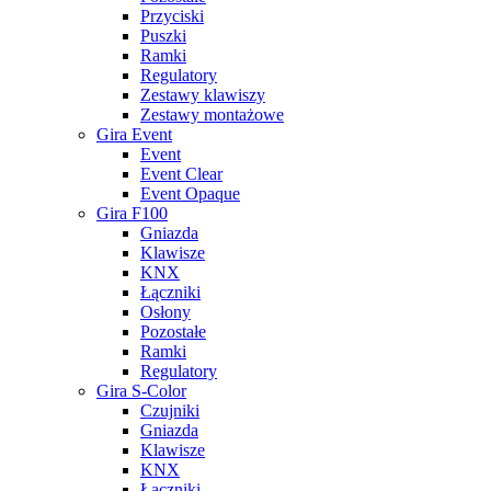
Przyciski
Puszki
Ramki
Regulatory
Zestawy klawiszy
Zestawy montażowe
Gira Event
Event
Event Clear
Event Opaque
Gira F100
Gniazda
Klawisze
KNX
Łączniki
Osłony
Pozostałe
Ramki
Regulatory
Gira S-Color
Czujniki
Gniazda
Klawisze
KNX
Łączniki