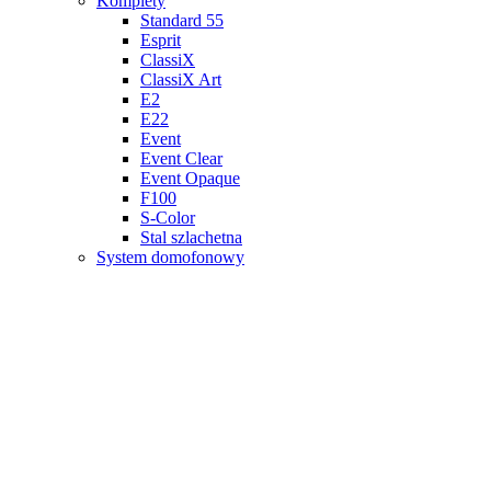
Komplety
Standard 55
Esprit
ClassiX
ClassiX Art
E2
E22
Event
Event Clear
Event Opaque
F100
S-Color
Stal szlachetna
System domofonowy