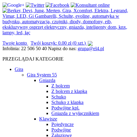
Twoje konto
Twój koszyk:
0.00
zł
(
0 szt.
)
Infolinia:
22 506 50 40
Napisz do nas:
grupa@el4.pl
PRZEGLĄDAJ KATEGORIE
Gira
Gira System 55
Gniazda
Z bolcem
Z bolcem z klapką
Schuko
Schuko z klapką
Podwójne kpl.
Gniazda z wyłącznikiem
Klawisze
Pojedyncze
Podwójne
Żaluzjowe