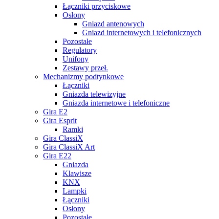
Łączniki przyciskowe
Osłony
Gniazd antenowych
Gniazd internetowych i telefonicznych
Pozostałe
Regulatory
Unifony
Zestawy przeł.
Mechanizmy podtynkowe
Łączniki
Gniazda telewizyjne
Gniazda internetowe i telefoniczne
Gira E2
Gira Esprit
Ramki
Gira ClassiX
Gira ClassiX Art
Gira E22
Gniazda
Klawisze
KNX
Lampki
Łączniki
Osłony
Pozostałe