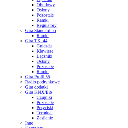
Obudowy
Osłony
Pozostałe
Ramki
Regulatory
Gira Standard 55
Ramki
Gira TX_44
Gniazda
Klawisze
Łączniki
Osłony
Pozostałe
Ramki
Gira Profil 55
Radio podtynkowe
Gira dodatki
Gira KNX/Eib
Czujniki
Pozostałe
Przyciski
Terminal
Zasilanie
Inne